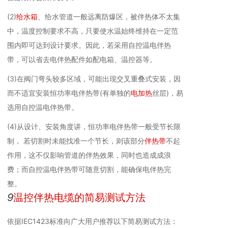
(2)
给水箱
、给水管道一般远离防爆区，被伴热体不太集
中，温度控制要求不高，只要使水温始终维持在一定范
围内即可达到设计要求。因此，若采用自控温电伴热
带，可以省去电伴热配件如配电箱、温控器等。
(3)在阀门弯头较多区域，可能出现交叉重叠式安装，因
而不适宜安装恒功率电伴热带(有单独的
电加热
丝层)，易
选用自控温电伴热带。
(4)从设计、安装角度讲，恒功率电伴热带一般受节长限
制， 若切割时未能找准一个节长，则该部分
伴热带
不起
作用，这不仅影响管道的伴热效果，同时也造成成浪
费；而自控温电伴热带可随意切割，能确保电伴热完
整。
9
温控伴热电缆的简易测试方法
依据IEC1423标准向广大用户推荐以下简易测试方法：