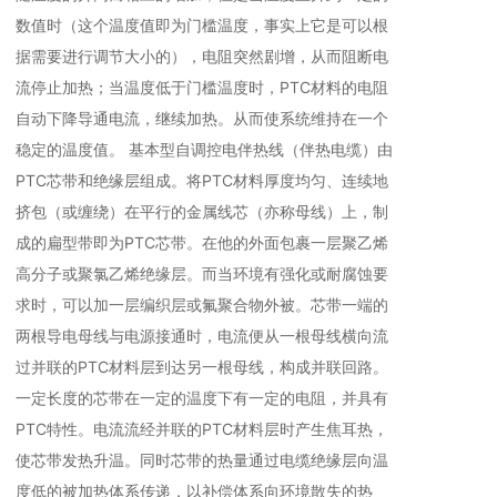
数值时（这个温度值即为门槛温度，事实上它是可以根
据需要进行调节大小的），电阻突然剧增，从而阻断电
流停止加热；当温度低于门槛温度时，PTC材料的电阻
自动下降导通电流，继续加热。从而使系统维持在一个
稳定的温度值。 基本型自调控电伴热线（伴热电缆）由
PTC芯带和绝缘层组成。将PTC材料厚度均匀、连续地
挤包（或缠绕）在平行的金属线芯（亦称母线）上，制
成的扁型带即为PTC芯带。在他的外面包裹一层聚乙烯
高分子或聚氯乙烯绝缘层。而当环境有强化或耐腐蚀要
求时，可以加一层编织层或氟聚合物外被。芯带一端的
两根导电母线与电源接通时，电流便从一根母线横向流
过并联的PTC材料层到达另一根母线，构成并联回路。
一定长度的芯带在一定的温度下有一定的电阻，并具有
PTC特性。电流流经并联的PTC材料层时产生焦耳热，
使芯带发热升温。同时芯带的热量通过电缆绝缘层向温
度低的被加热体系传递，以补偿体系向环境散失的热