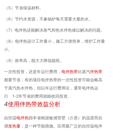
（5）节省保温材料。
（6）节约水资源，不象锅炉每天需要大量的水。
（7）电伴热还能解决蒸气和热水伴热难以解决的问题。
（8）电伴热设计工作量小，施工方便简单，维护工作量
小。
（9）效率高，能大大降低能耗。
一次性投资，还是年运行费用，
电伴热带
比蒸汽
伴热带
都要节省；有的项目电伴热带的一次性投资可能会略高
于蒸汽热水伴热，但以年运行费用论，通常电伴热运
行 1-2年节省的费用就能收回投资。
4
使用伴热带效益分析
自控温
电伴热
因本省根据敏感管壁（介质）的温度而自
调
发热量
，是一种节能措施。应用最广泛的自控温电伴