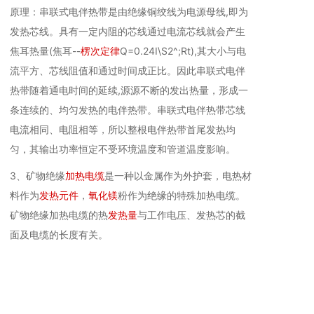
原理：串联式电伴热带是由绝缘铜绞线为电源母线,即为
发热芯线。具有一定内阻的芯线通过电流芯线就会产生
焦耳热量(焦耳--
楞次定律
Q=0.24I\S2^;Rt),其大小与电
流平方、芯线阻值和通过时间成正比。因此串联式电伴
热带随着通电时间的延续,源源不断的发出热量，形成一
条连续的、均匀发热的电伴热带。串联式电伴热带芯线
电流相同、电阻相等，所以整根电伴热带首尾发热均
匀，其输出功率恒定不受环境温度和管道温度影响。
3、矿物绝缘
加热电缆
是一种以金属作为外护套，电热材
料作为
发热元件
，
氧化镁
粉作为绝缘的特殊加热电缆。
矿物绝缘加热电缆的热
发热量
与工作电压、发热芯的截
面及电缆的长度有关。
11
自控温伴热电缆原理
自控温电伴热方案主要通过自控温电伴热线完成。自控
温电伴热线由导电塑料和2根平行母线加绝缘层、金属屏