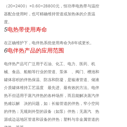
（20×2400）×0.60=28800元，恒功率电热带与温控
器配合使用时，也可精确维持管道或加热体的介质温
度。
5
电热带使用寿命
在正确维护下，电伴热系统使用寿命为8年或更长。
6
电伴热产品的应用范围
电伴热产品可广泛用于石油、化工、电力、医药、机
械、食品、船舶等行业的管道、泵体 、阀门、槽池和
罐体容积的伴热保温、防冻和防凝，是输液管道、储液
介质罐体维持工艺温度 最先进、最有效的方法。电伴
热不但适用于蒸汽伴热的各种场所，而且能解决蒸汽伴
热难以解 决的问题，如：长输管道的伴热，窄小空间
的伴热；无规则外型的设备（如泵）伴热；无蒸汽 热
源或边远地区管道和设备的伴热；塑料与非金属管道的