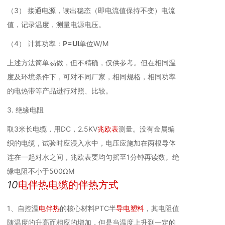
（3） 接通电源，读出稳态（即电流值保持不变）电流
值，记录温度，测量电源电压。
（4） 计算功率：
P=UI
单位W/M
上述方法简单易做，但不精确，仅供参考。但在相同温
度及环境条件下，可对不同厂家，相同规格，相同功率
的电热带等产品进行对照、比较。
3. 绝缘电阻
取3米长电缆，用DC，2.5KV
兆欧表
测量。没有金属编
织的电缆，试验时应浸入水中，电压应施加在两根导体
连在一起对水之间，兆欧表要均匀摇至1分钟再读数。绝
缘电阻不小于500ΩM
10
电伴热电缆的伴热方式
1、自控温
电伴热
的核心材料PTC半
导电塑料
，其电阻值
随温度的升高而相应的增加，但是当温度上升到一定的