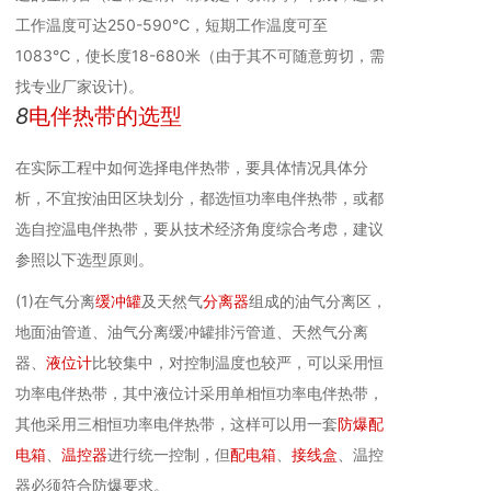
工作温度可达250-590℃，短期工作温度可至
1083℃，使长度18-680米（由于其不可随意剪切，需
找专业厂家设计)。
8
电伴热带的选型
在实际工程中如何选择电伴热带，要具体情况具体分
析，不宜按油田区块划分，都选恒功率电伴热带，或都
选自控温电伴热带，要从技术经济角度综合考虑，建议
参照以下选型原则。
(1)在气分离
缓冲罐
及天然气
分离器
组成的油气分离区，
地面油管道、油气分离缓冲罐排污管道、天然气分离
器、
液位计
比较集中，对控制温度也较严，可以采用恒
功率电伴热带，其中液位计采用单相恒功率电伴热带，
其他采用三相恒功率电伴热带，这样可以用一套
防爆配
电箱
、
温控器
进行统一控制，但
配电箱
、
接线盒
、温控
器必须符合防爆要求。