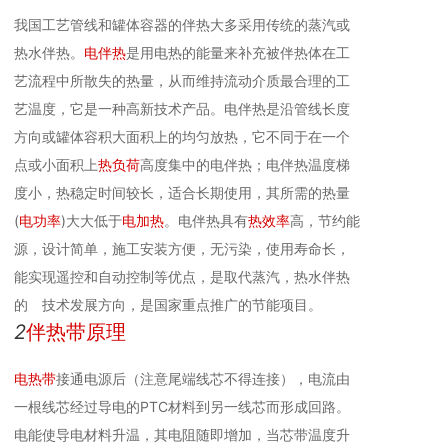
我国工艺管线和罐体容器的伴热大多采用传统的蒸汽或
热水伴热。
电伴热
是用电热的能量来补充被伴热体在工
艺流程中所散失的热量，从而维持流动介质最合理的工
艺温度，它是一种高新技术产品。电伴热是沿管线长度
方向或罐体容积大面积上的均匀放热，它不同于在一个
点或小面积上
热负荷
高度集中的电伴热；电伴热温度梯
度小，热稳定时间较长，适合长期使用，其所需的热量
(
电功率
)大大低于
电加热
。电伴热具有
热效率
高，节约能
源，设计简单，施工安装方便，无污染，使用寿命长，
能实现遥控和自动控制等优点，是取代蒸汽，热水伴热
的 技术发展方向，是国家重点推广的节能项目。
2
伴热带原理
电热带
接通电源后（注意尾端线芯不得连接），电流由
一根线芯经过导电的PTC材料到另一线芯而形成回路。
电能使导电材料升温，其电阻随即增加，当芯带温度升