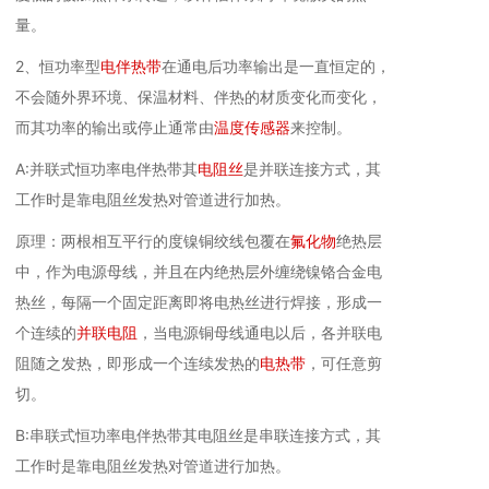
量。
2、恒功率型
电伴热带
在通电后功率输出是一直恒定的，
不会随外界环境、保温材料、伴热的材质变化而变化，
而其功率的输出或停止通常由
温度传感器
来控制。
A:并联式恒功率电伴热带其
电阻丝
是并联连接方式，其
工作时是靠电阻丝发热对管道进行加热。
原理：两根相互平行的度镍铜绞线包覆在
氟化物
绝热层
中，作为电源母线，并且在内绝热层外缠绕镍铬合金电
热丝，每隔一个固定距离即将电热丝进行焊接，形成一
个连续的
并联电阻
，当电源铜母线通电以后，各并联电
阻随之发热，即形成一个连续发热的
电热带
，可任意剪
切。
B:串联式恒功率电伴热带其电阻丝是串联连接方式，其
工作时是靠电阻丝发热对管道进行加热。