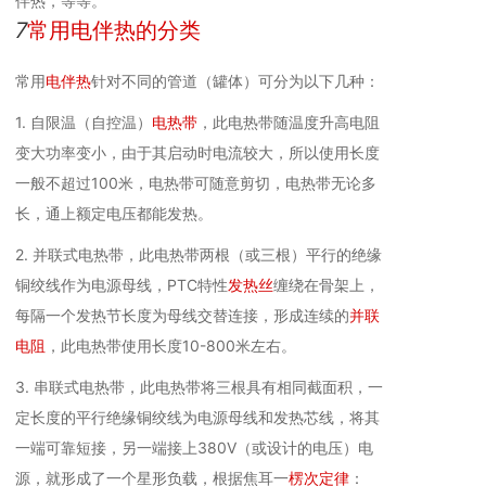
伴热，等等。
7
常用电伴热的分类
常用
电伴热
针对不同的管道（罐体）可分为以下几种：
1. 自限温（自控温）
电热带
，此电热带随温度升高电阻
变大功率变小，由于其启动时电流较大，所以使用长度
一般不超过100米，电热带可随意剪切，电热带无论多
长，通上额定电压都能发热。
2. 并联式电热带，此电热带两根（或三根）平行的绝缘
铜绞线作为电源母线，PTC特性
发热丝
缠绕在骨架上，
每隔一个发热节长度为母线交替连接，形成连续的
并联
电阻
，此电热带使用长度10-800米左右。
3. 串联式电热带，此电热带将三根具有相同截面积，一
定长度的平行绝缘铜绞线为电源母线和发热芯线，将其
一端可靠短接，另一端接上380V（或设计的电压）电
源，就形成了一个星形负载，根据焦耳一
楞次定律
：