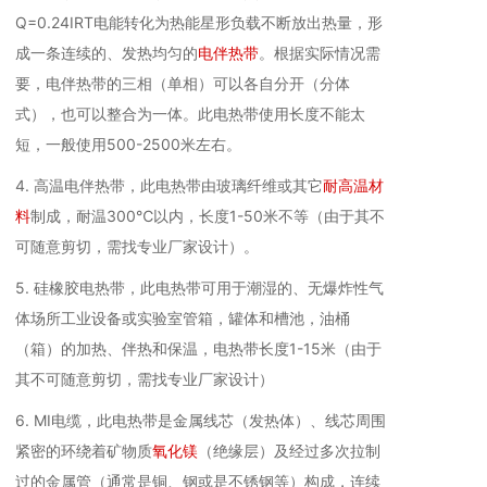
Q=0.24IRT电能转化为热能星形负载不断放出热量，形
成一条连续的、发热均匀的
电伴热带
。根据实际情况需
要，电伴热带的三相（单相）可以各自分开（分体
式），也可以整合为一体。此电热带使用长度不能太
短，一般使用500-2500米左右。
4. 高温电伴热带，此电热带由玻璃纤维或其它
耐高温材
料
制成，耐温300℃以内，长度1-50米不等（由于其不
可随意剪切，需找专业厂家设计）。
5. 硅橡胶电热带，此电热带可用于潮湿的、无爆炸性气
体场所工业设备或实验室管箱，罐体和槽池，油桶
（箱）的加热、伴热和保温，电热带长度1-15米（由于
其不可随意剪切，需找专业厂家设计）
6. MI电缆，此电热带是金属线芯（发热体）、线芯周围
紧密的环绕着矿物质
氧化镁
（绝缘层）及经过多次拉制
过的金属管（通常是铜、钢或是不锈钢等）构成，连续