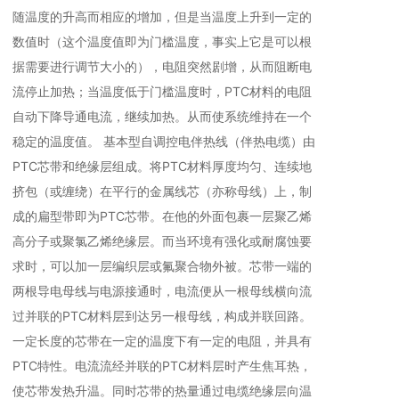
随温度的升高而相应的增加，但是当温度上升到一定的
数值时（这个温度值即为门槛温度，事实上它是可以根
据需要进行调节大小的），电阻突然剧增，从而阻断电
流停止加热；当温度低于门槛温度时，PTC材料的电阻
自动下降导通电流，继续加热。从而使系统维持在一个
稳定的温度值。 基本型自调控电伴热线（伴热电缆）由
PTC芯带和绝缘层组成。将PTC材料厚度均匀、连续地
挤包（或缠绕）在平行的金属线芯（亦称母线）上，制
成的扁型带即为PTC芯带。在他的外面包裹一层聚乙烯
高分子或聚氯乙烯绝缘层。而当环境有强化或耐腐蚀要
求时，可以加一层编织层或氟聚合物外被。芯带一端的
两根导电母线与电源接通时，电流便从一根母线横向流
过并联的PTC材料层到达另一根母线，构成并联回路。
一定长度的芯带在一定的温度下有一定的电阻，并具有
PTC特性。电流流经并联的PTC材料层时产生焦耳热，
使芯带发热升温。同时芯带的热量通过电缆绝缘层向温