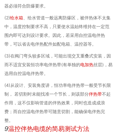
器必须符合防爆要求。
(2)
给水箱
、给水管道一般远离防爆区，被伴热体不太集
中，温度控制要求不高，只要使水温始终维持在一定范
围内即可达到设计要求。因此，若采用自控温电伴热
带，可以省去电伴热配件如配电箱、温控器等。
(3)在阀门弯头较多区域，可能出现交叉重叠式安装，因
而不适宜安装恒功率电伴热带(有单独的
电加热
丝层)，易
选用自控温电伴热带。
(4)从设计、安装角度讲，恒功率电伴热带一般受节长限
制， 若切割时未能找准一个节长，则该部分
伴热带
不起
作用，这不仅影响管道的伴热效果，同时也造成成浪
费；而自控温电伴热带可随意切割，能确保电伴热完
整。
9
温控伴热电缆的简易测试方法