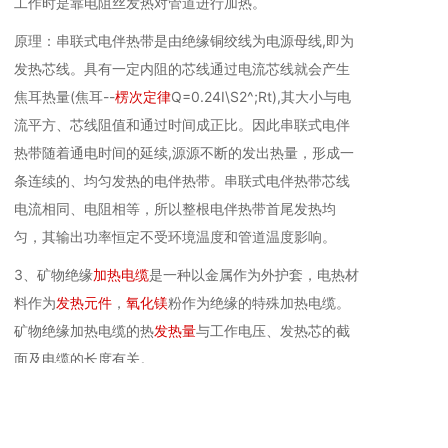
工作时是靠电阻丝发热对管道进行加热。
原理：串联式电伴热带是由绝缘铜绞线为电源母线,即为
发热芯线。具有一定内阻的芯线通过电流芯线就会产生
焦耳热量(焦耳--
楞次定律
Q=0.24I\S2^;Rt),其大小与电
流平方、芯线阻值和通过时间成正比。因此串联式电伴
热带随着通电时间的延续,源源不断的发出热量，形成一
条连续的、均匀发热的电伴热带。串联式电伴热带芯线
电流相同、电阻相等，所以整根电伴热带首尾发热均
匀，其输出功率恒定不受环境温度和管道温度影响。
3、矿物绝缘
加热电缆
是一种以金属作为外护套，电热材
料作为
发热元件
，
氧化镁
粉作为绝缘的特殊加热电缆。
矿物绝缘加热电缆的热
发热量
与工作电压、发热芯的截
面及电缆的长度有关。
11
自控温伴热电缆原理
自控温电伴热方案主要通过自控温电伴热线完成。自控