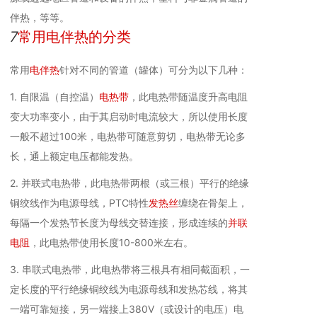
伴热，等等。
7
常用电伴热的分类
常用
电伴热
针对不同的管道（罐体）可分为以下几种：
1. 自限温（自控温）
电热带
，此电热带随温度升高电阻
变大功率变小，由于其启动时电流较大，所以使用长度
一般不超过100米，电热带可随意剪切，电热带无论多
长，通上额定电压都能发热。
2. 并联式电热带，此电热带两根（或三根）平行的绝缘
铜绞线作为电源母线，PTC特性
发热丝
缠绕在骨架上，
每隔一个发热节长度为母线交替连接，形成连续的
并联
电阻
，此电热带使用长度10-800米左右。
3. 串联式电热带，此电热带将三根具有相同截面积，一
定长度的平行绝缘铜绞线为电源母线和发热芯线，将其
一端可靠短接，另一端接上380V（或设计的电压）电