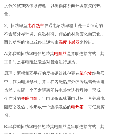
度低的被加热体系传递，以补偿体系向环境散失的热
量。
2、恒功率型
电伴热带
在通电后功率输出是一直恒定的，
不会随外界环境、保温材料、伴热的材质变化而变化，
而其功率的输出或停止通常由
温度传感器
来控制。
A:并联式恒功率电伴热带其
电阻丝
是并联连接方式，其
工作时是靠电阻丝发热对管道进行加热。
原理：两根相互平行的度镍铜绞线包覆在
氟化物
绝热层
中，作为电源母线，并且在内绝热层外缠绕镍铬合金电
热丝，每隔一个固定距离即将电热丝进行焊接，形成一
个连续的
并联电阻
，当电源铜母线通电以后，各并联电
阻随之发热，即形成一个连续发热的
电热带
，可任意剪
切。
B:串联式恒功率电伴热带其电阻丝是串联连接方式，其