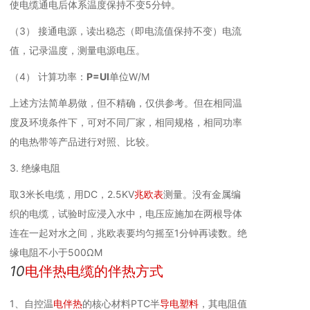
使电缆通电后体系温度保持不变5分钟。
（3） 接通电源，读出稳态（即电流值保持不变）电流
值，记录温度，测量电源电压。
（4） 计算功率：
P=UI
单位W/M
上述方法简单易做，但不精确，仅供参考。但在相同温
度及环境条件下，可对不同厂家，相同规格，相同功率
的电热带等产品进行对照、比较。
3. 绝缘电阻
取3米长电缆，用DC，2.5KV
兆欧表
测量。没有金属编
织的电缆，试验时应浸入水中，电压应施加在两根导体
连在一起对水之间，兆欧表要均匀摇至1分钟再读数。绝
缘电阻不小于500ΩM
10
电伴热电缆的伴热方式
1、自控温
电伴热
的核心材料PTC半
导电塑料
，其电阻值