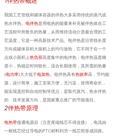
1伴热带概述
我国工艺管线和罐体容器的伴热大多采用传统的蒸汽或
热水伴热。
电伴热
是用电热的能量来补充被伴热体在工
艺流程中所散失的热量，从而维持流动介质最合理的工
艺温度，它是一种高新技术产品。电伴热是沿管线长度
方向或罐体容积大面积上的均匀放热，它不同于在一个
点或小面积上
热负荷
高度集中的电伴热；电伴热温度梯
度小，热稳定时间较长，适合长期使用，其所需的热量
(
电功率
)大大低于
电加热
。电伴热具有
热效率
高，节约能
源，设计简单，施工安装方便，无污染，使用寿命长，
能实现遥控和自动控制等优点，是取代蒸汽，热水伴热
的 技术发展方向，是国家重点推广的节能项目。
2
伴热带原理
电热带
接通电源后（注意尾端线芯不得连接），电流由
一根线芯经过导电的PTC材料到另一线芯而形成回路。