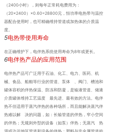
（2400小时），则每年正常耗电费用为：
（20×2400）×0.60=28800元，恒功率电热带与温控
器配合使用时，也可精确维持管道或加热体的介质温
度。
5
电热带使用寿命
在正确维护下，电伴热系统使用寿命为8年或更长。
6
电伴热产品的应用范围
电伴热产品可广泛用于石油、化工、电力、医药、机
械、食品、船舶等行业的管道、泵体 、阀门、槽池和
罐体容积的伴热保温、防冻和防凝，是输液管道、储液
介质罐体维持工艺温度 最先进、最有效的方法。电伴
热不但适用于蒸汽伴热的各种场所，而且能解决蒸汽伴
热难以解 决的问题，如：长输管道的伴热，窄小空间
的伴热；无规则外型的设备（如泵）伴热；无蒸汽 热
源或边远地区管道和设备的伴热；塑料与非金属管道的