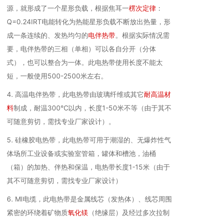
源，就形成了一个星形负载，根据焦耳一
楞次定律
：
Q=0.24IRT电能转化为热能星形负载不断放出热量，形
成一条连续的、发热均匀的
电伴热带
。根据实际情况需
要，电伴热带的三相（单相）可以各自分开（分体
式），也可以整合为一体。此电热带使用长度不能太
短，一般使用500-2500米左右。
4. 高温电伴热带，此电热带由玻璃纤维或其它
耐高温材
料
制成，耐温300℃以内，长度1-50米不等（由于其不
可随意剪切，需找专业厂家设计）。
5. 硅橡胶电热带，此电热带可用于潮湿的、无爆炸性气
体场所工业设备或实验室管箱，罐体和槽池，油桶
（箱）的加热、伴热和保温，电热带长度1-15米（由于
其不可随意剪切，需找专业厂家设计）
6. MI电缆，此电热带是金属线芯（发热体）、线芯周围
紧密的环绕着矿物质
氧化镁
（绝缘层）及经过多次拉制