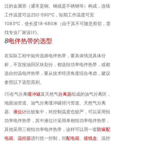
过的金属管（通常是铜、钢或是不锈钢等）构成，连续
工作温度可达250-590℃，短期工作温度可至
1083℃，使长度18-680米（由于其不可随意剪切，需
找专业厂家设计)。
8
电伴热带的选型
在实际工程中如何选择电伴热带，要具体情况具体分
析，不宜按油田区块划分，都选恒功率电伴热带，或都
选自控温电伴热带，要从技术经济角度综合考虑，建议
参照以下选型原则。
(1)在气分离
缓冲罐
及天然气
分离器
组成的油气分离区，
地面油管道、油气分离缓冲罐排污管道、天然气分离
器、
液位计
比较集中，对控制温度也较严，可以采用恒
功率电伴热带，其中液位计采用单相恒功率电伴热带，
其他采用三相恒功率电伴热带，这样可以用一套
防爆配
电箱
、
温控器
进行统一控制，但
配电箱
、
接线盒
、温控