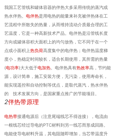
我国工艺管线和罐体容器的伴热大多采用传统的蒸汽或
热水伴热。
电伴热
是用电热的能量来补充被伴热体在工
艺流程中所散失的热量，从而维持流动介质最合理的工
艺温度，它是一种高新技术产品。电伴热是沿管线长度
方向或罐体容积大面积上的均匀放热，它不同于在一个
点或小面积上
热负荷
高度集中的电伴热；电伴热温度梯
度小，热稳定时间较长，适合长期使用，其所需的热量
(
电功率
)大大低于
电加热
。电伴热具有
热效率
高，节约能
源，设计简单，施工安装方便，无污染，使用寿命长，
能实现遥控和自动控制等优点，是取代蒸汽，热水伴热
的 技术发展方向，是国家重点推广的节能项目。
2
伴热带原理
电热带
接通电源后（注意尾端线芯不得连接），电流由
一根线芯经过导电的PTC材料到另一线芯而形成回路。
电能使导电材料升温，其电阻随即增加，当芯带温度升