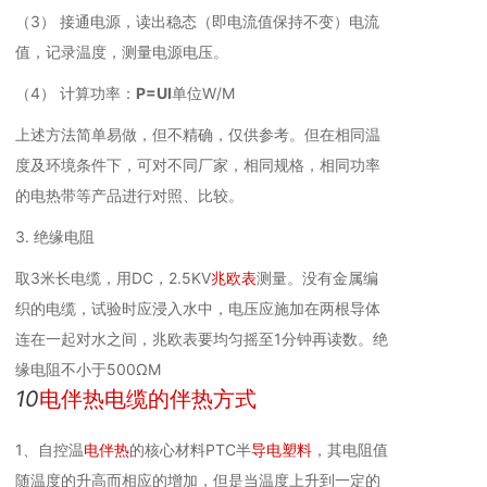
（3） 接通电源，读出稳态（即电流值保持不变）电流
值，记录温度，测量电源电压。
（4） 计算功率：
P=UI
单位W/M
上述方法简单易做，但不精确，仅供参考。但在相同温
度及环境条件下，可对不同厂家，相同规格，相同功率
的电热带等产品进行对照、比较。
3. 绝缘电阻
取3米长电缆，用DC，2.5KV
兆欧表
测量。没有金属编
织的电缆，试验时应浸入水中，电压应施加在两根导体
连在一起对水之间，兆欧表要均匀摇至1分钟再读数。绝
缘电阻不小于500ΩM
10
电伴热电缆的伴热方式
1、自控温
电伴热
的核心材料PTC半
导电塑料
，其电阻值
随温度的升高而相应的增加，但是当温度上升到一定的