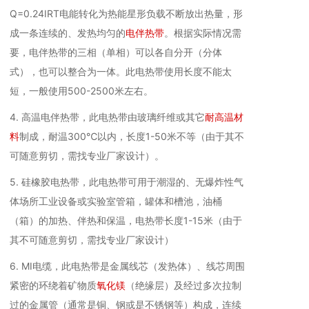
Q=0.24IRT电能转化为热能星形负载不断放出热量，形
成一条连续的、发热均匀的
电伴热带
。根据实际情况需
要，电伴热带的三相（单相）可以各自分开（分体
式），也可以整合为一体。此电热带使用长度不能太
短，一般使用500-2500米左右。
4. 高温电伴热带，此电热带由玻璃纤维或其它
耐高温材
料
制成，耐温300℃以内，长度1-50米不等（由于其不
可随意剪切，需找专业厂家设计）。
5. 硅橡胶电热带，此电热带可用于潮湿的、无爆炸性气
体场所工业设备或实验室管箱，罐体和槽池，油桶
（箱）的加热、伴热和保温，电热带长度1-15米（由于
其不可随意剪切，需找专业厂家设计）
6. MI电缆，此电热带是金属线芯（发热体）、线芯周围
紧密的环绕着矿物质
氧化镁
（绝缘层）及经过多次拉制
过的金属管（通常是铜、钢或是不锈钢等）构成，连续