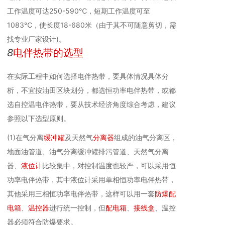
工作温度可达250-590℃，短期工作温度可至
1083℃，使长度18-680米（由于其不可随意剪切，需
找专业厂家设计)。
8
电伴热带的选型
在实际工程中如何选择电伴热带，要具体情况具体分
析，不宜按油田区块划分，都选恒功率电伴热带，或都
选自控温电伴热带，要从技术经济角度综合考虑，建议
参照以下选型原则。
(1)在气分离
缓冲罐
及天然气
分离器
组成的油气分离区，
地面油管道、油气分离缓冲罐排污管道、天然气分离
器、
液位计
比较集中，对控制温度也较严，可以采用恒
功率电伴热带，其中液位计采用单相恒功率电伴热带，
其他采用三相恒功率电伴热带，这样可以用一套
防爆配
电箱
、
温控器
进行统一控制，但
配电箱
、
接线盒
、温控
器必须符合防爆要求。