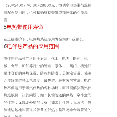
（20×2400）×0.60=28800元，恒功率电热带与温控
器配合使用时，也可精确维持管道或加热体的介质温
度。
5
电热带使用寿命
在正确维护下，电伴热系统使用寿命为8年或更长。
6
电伴热产品的应用范围
电伴热产品可广泛用于石油、化工、电力、医药、机
械、食品、船舶等行业的管道、泵体 、阀门、槽池和
罐体容积的伴热保温、防冻和防凝，是输液管道、储液
介质罐体维持工艺温度 最先进、最有效的方法。电伴
热不但适用于蒸汽伴热的各种场所，而且能解决蒸汽伴
热难以解 决的问题，如：长输管道的伴热，窄小空间
的伴热；无规则外型的设备（如泵）伴热；无蒸汽 热
源或边远地区管道和设备的伴热；塑料与非金属管道的
伴热，等等。