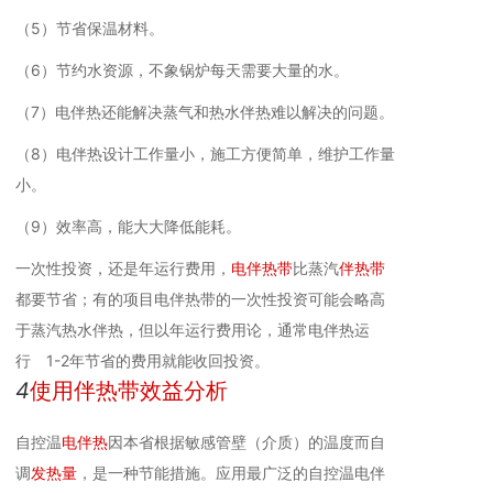
（5）节省保温材料。
（6）节约水资源，不象锅炉每天需要大量的水。
（7）电伴热还能解决蒸气和热水伴热难以解决的问题。
（8）电伴热设计工作量小，施工方便简单，维护工作量
小。
（9）效率高，能大大降低能耗。
一次性投资，还是年运行费用，
电伴热带
比蒸汽
伴热带
都要节省；有的项目电伴热带的一次性投资可能会略高
于蒸汽热水伴热，但以年运行费用论，通常电伴热运
行 1-2年节省的费用就能收回投资。
4
使用伴热带效益分析
自控温
电伴热
因本省根据敏感管壁（介质）的温度而自
调
发热量
，是一种节能措施。应用最广泛的自控温电伴