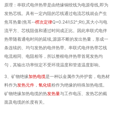
原理：串联式电伴热带是由绝缘铜绞线为电源母线,即为
发热芯线。具有一定内阻的芯线通过电流芯线就会产生
焦耳热量(焦耳--
楞次定律
Q=0.24I\S2^;Rt),其大小与电
流平方、芯线阻值和通过时间成正比。因此串联式电伴
热带随着通电时间的延续,源源不断的发出热量，形成一
条连续的、均匀发热的电伴热带。串联式电伴热带芯线
电流相同、电阻相等，所以整根电伴热带首尾发热均
匀，其输出功率恒定不受环境温度和管道温度影响。
3、矿物绝缘
加热电缆
是一种以金属作为外护套，电热材
料作为
发热元件
，
氧化镁
粉作为绝缘的特殊加热电缆。
矿物绝缘加热电缆的热
发热量
与工作电压、发热芯的截
面及电缆的长度有关。
11
自控温伴热电缆原理
自控温电伴热方案主要通过自控温电伴热线完成。自控
温电伴热线由导电塑料和2根平行母线加绝缘层、金属屏