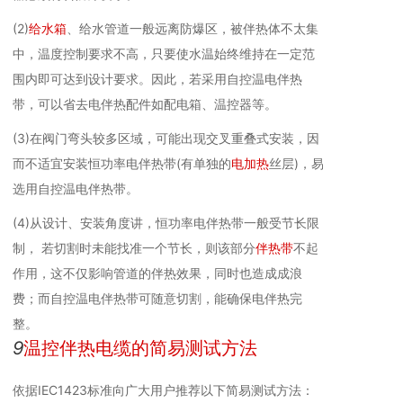
(2)
给水箱
、给水管道一般远离防爆区，被伴热体不太集
中，温度控制要求不高，只要使水温始终维持在一定范
围内即可达到设计要求。因此，若采用自控温电伴热
带，可以省去电伴热配件如配电箱、温控器等。
(3)在阀门弯头较多区域，可能出现交叉重叠式安装，因
而不适宜安装恒功率电伴热带(有单独的
电加热
丝层)，易
选用自控温电伴热带。
(4)从设计、安装角度讲，恒功率电伴热带一般受节长限
制， 若切割时未能找准一个节长，则该部分
伴热带
不起
作用，这不仅影响管道的伴热效果，同时也造成成浪
费；而自控温电伴热带可随意切割，能确保电伴热完
整。
9
温控伴热电缆的简易测试方法
依据IEC1423标准向广大用户推荐以下简易测试方法：