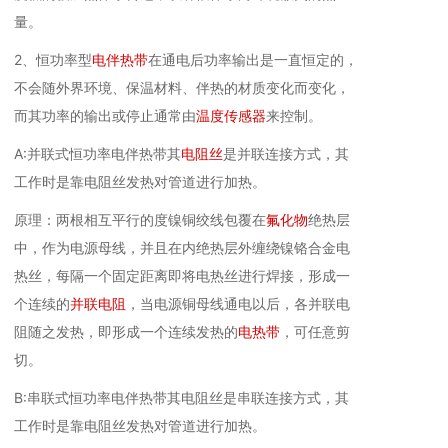
量。
2、恒功率型
电伴热带
在通电后功率输出是一直恒定的，
不会随外界环境、保温材料、伴热的材质变化而变化，
而其功率的输出或停止通常由
温度传感器
来控制。
A:并联式恒功率电伴热带其
电阻丝
是并联连接方式，其
工作时是靠电阻丝发热对管道进行加热。
原理：两根相互平行的度镍铜绞线包覆在
氟化物
绝热层
中，作为电源母线，并且在内绝热层外缠绕镍铬合金电
热丝，每隔一个固定距离即将电热丝进行焊接，形成一
个连续的
并联电阻
，当电源铜母线通电以后，各并联电
阻随之发热，即形成一个连续发热的
电热带
，可任意剪
切。
B:串联式恒功率电伴热带其电阻丝是串联连接方式，其
工作时是靠电阻丝发热对管道进行加热。