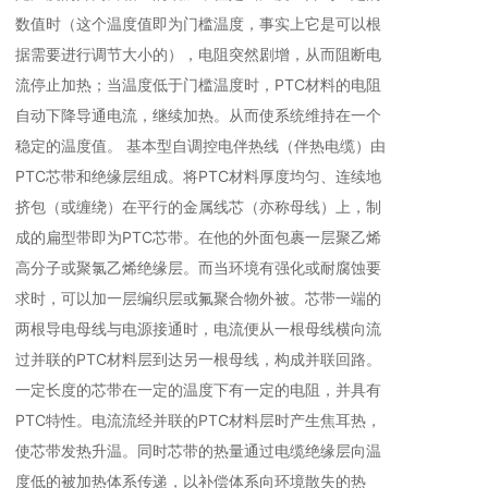
数值时（这个温度值即为门槛温度，事实上它是可以根
据需要进行调节大小的），电阻突然剧增，从而阻断电
流停止加热；当温度低于门槛温度时，PTC材料的电阻
自动下降导通电流，继续加热。从而使系统维持在一个
稳定的温度值。 基本型自调控电伴热线（伴热电缆）由
PTC芯带和绝缘层组成。将PTC材料厚度均匀、连续地
挤包（或缠绕）在平行的金属线芯（亦称母线）上，制
成的扁型带即为PTC芯带。在他的外面包裹一层聚乙烯
高分子或聚氯乙烯绝缘层。而当环境有强化或耐腐蚀要
求时，可以加一层编织层或氟聚合物外被。芯带一端的
两根导电母线与电源接通时，电流便从一根母线横向流
过并联的PTC材料层到达另一根母线，构成并联回路。
一定长度的芯带在一定的温度下有一定的电阻，并具有
PTC特性。电流流经并联的PTC材料层时产生焦耳热，
使芯带发热升温。同时芯带的热量通过电缆绝缘层向温
度低的被加热体系传递，以补偿体系向环境散失的热