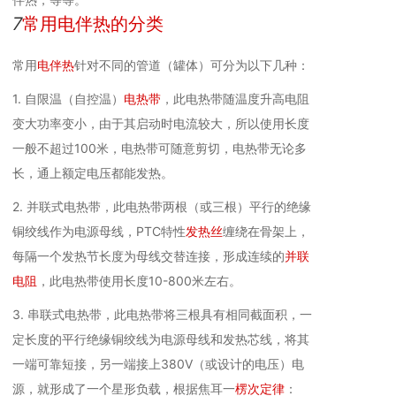
7
常用电伴热的分类
常用
电伴热
针对不同的管道（罐体）可分为以下几种：
1. 自限温（自控温）
电热带
，此电热带随温度升高电阻
变大功率变小，由于其启动时电流较大，所以使用长度
一般不超过100米，电热带可随意剪切，电热带无论多
长，通上额定电压都能发热。
2. 并联式电热带，此电热带两根（或三根）平行的绝缘
铜绞线作为电源母线，PTC特性
发热丝
缠绕在骨架上，
每隔一个发热节长度为母线交替连接，形成连续的
并联
电阻
，此电热带使用长度10-800米左右。
3. 串联式电热带，此电热带将三根具有相同截面积，一
定长度的平行绝缘铜绞线为电源母线和发热芯线，将其
一端可靠短接，另一端接上380V（或设计的电压）电
源，就形成了一个星形负载，根据焦耳一
楞次定律
：