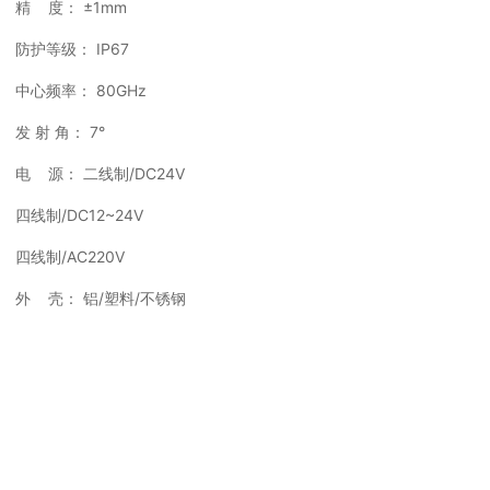
精 度： ±1mm
防护等级： IP67
中心频率： 80GHz
发 射 角： 7°
电 源： 二线制/DC24V
四线制/DC12~24V
四线制/AC220V
外 壳： 铝/塑料/不锈钢
信号输出： 二线制/4...20mA/HART协议
四线制4...20mA/ RS485 Modbus
相关推荐