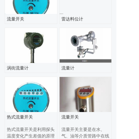
及引的流量，广泛应用于
石油、化工、冶金、电
力、供热、供水等领域的
流量开关
雷达料位计
过程控制和测量。节流装
置又称为差压式流量计，
是由一次检测件（节流
件）和二次装置（差压变
送器和流量显示仪）组成
广泛应用于气体。 联系
我们
涡街流量计
流量计
热式流量开关
流量开关
热式流量开关是利用探头
流量开关主要是在水、
温度变化产生差值的原理
气、油等介质管路中在线