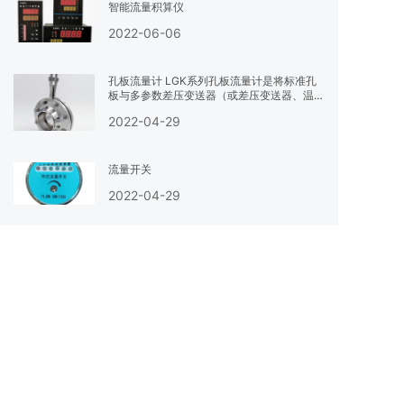
智能流量积算仪
2022-06-06
孔板流量计 LGK系列孔板流量计是将标准孔
板与多参数差压变送器（或差压变送器、温度
变送器及压力变送器）配套组成的高量程比差
2022-04-29
压流量装置，可测量气体、蒸汽、液体及引的
流量，广泛应用于石油、化工、冶金、电力、
供热、供水等领域的过程控制和测量。节流装
置又称为差压式流量计，是由一次检测件（节
流量开关
流件）和二次装置（差压变送器和流量显示
2022-04-29
仪）组成广泛应用于气体。 联系我们
雷达料位计
2022-03-10
涡街流量计
2021-11-30
热门标签