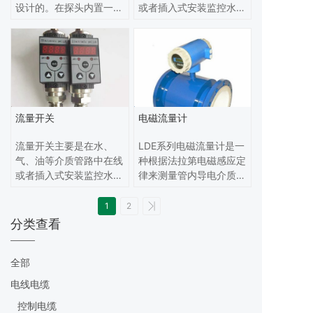
设计的。在探头内置一个
或者插入式安装监控水系
发热传感器及两个感热传
统中水流量的大小。在水
感器，并与介质接触。热
流量高于或者低于某一个
式流量开关工作时，发热
设定点时候触发输出报警
传感器发出恒定的热量，
信号传递给机组，系统获
当管道内没有介质流动
取信号后即可作出相应的
时，感热传感器接收到的
指示动作。避免或减少主
热量是一个恒定值，当有
机“干烧”。
流量开关
电磁流量计
介质流动时，感热传感器
所接收到的热量将随介质
流量开关主要是在水、
LDE系列电磁流量计是一
的流速变化而变化，感热
气、油等介质管路中在线
种根据法拉第电磁感应定
传感器将这温差信号转化
或者插入式安装监控水系
律来测量管内导电介质体
成电信号，在流速达到某
统中水流量的大小。在水
积流量的感应式仪表，采
设定点时，热式流量开关
流量高于或者低于某一个
用单片机嵌入式技术，实
1
2
输出开关量信号。
设定点时候触发输出报警
现数字励磁，同时在电磁
分类查看
信号传递给机组，系统获
流量计上采用CAN现场
取信号后即可作出相应的
总线，技术达到国内较高
全部
指示动作。避免或减少主
水平。在满足现场显示的
机“干烧”。
同时，还可以输出4～
电线电缆
20mA电流信号供记录、
控制电缆
调节和控制用,计除可测