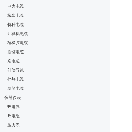
量一般导电液体的流量
电力电缆
外，还可测量液固两相
橡套电缆
流，高粘度液流及盐类、
强酸、强碱液体的体积流
特种电缆
量。
计算机电缆
硅橡胶电缆
拖链电缆
扁电缆
补偿导线
伴热电缆
卷筒电缆
仪器仪表
热电偶
热电阻
压力表